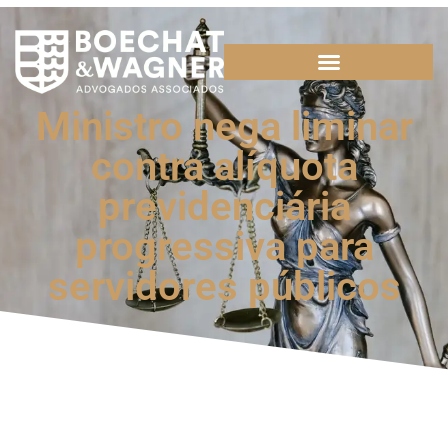
Ministro nega liminar
contra alíquota
previdenciária
progressiva para
servidores públicos