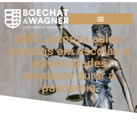
MEC autoriza aulas
remotas em escolas e
universidades
enquanto durar a
pandemia