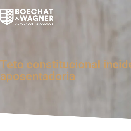
Teto constitucional inc
aposentadoria