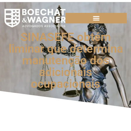
SINASEFE obtém
liminar que determina
manutenção dos
adicionais
ocupacionais