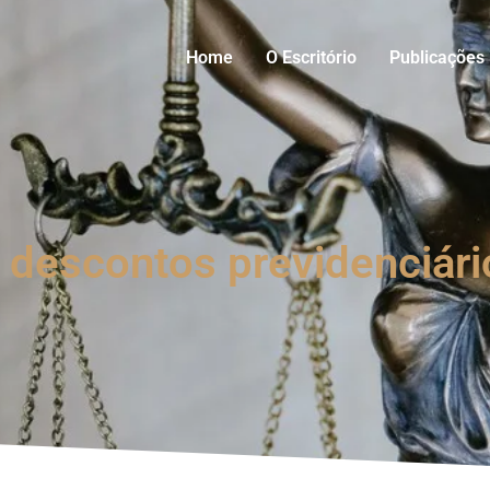
Home
O Escritório
Publicações
 descontos previdenciári