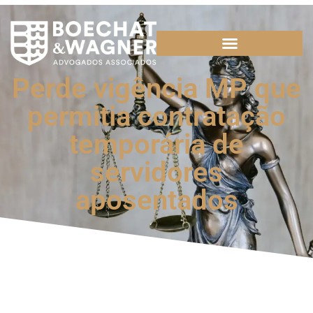
Perde vigência MP que
permitia contratação
temporária de
servidores
aposentados