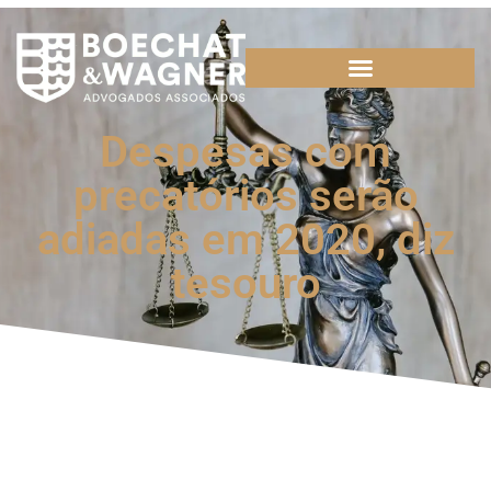
Despesas com
precatórios serão
adiadas em 2020, diz
tesouro