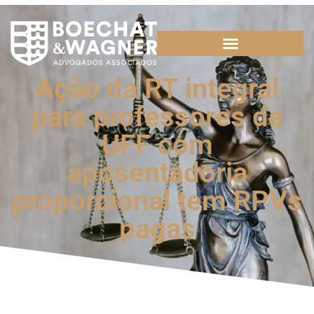
Ação da RT integral
para professores da
UFF com
aposentadoria
proporcional tem RPVs
pagas