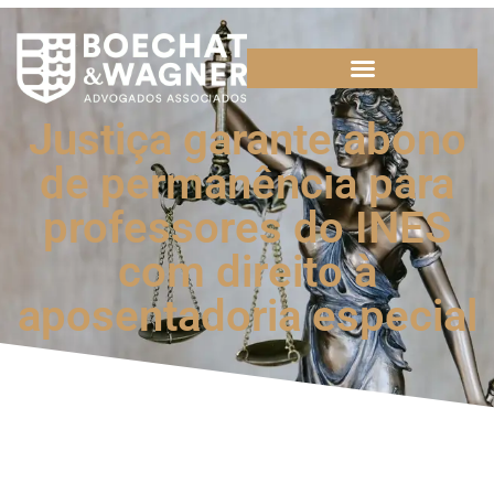
Justiça garante abono
de permanência para
professores do INES
com direito à
aposentadoria especial