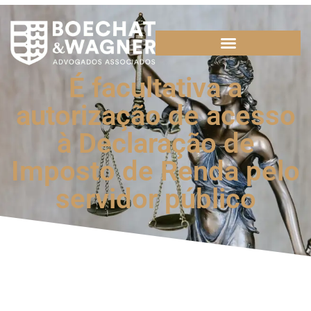
É facultativa a
autorização de acesso
à Declaração de
Imposto de Renda pelo
servidor público